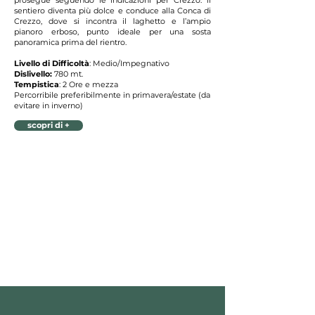
prosegue seguendo le indicazioni per Crezzo: il
sentiero diventa più dolce e conduce alla Conca di
Crezzo, dove si incontra il laghetto e l’ampio
pianoro erboso, punto ideale per una sosta
panoramica prima del rientro.
Livello di Difficoltà
: Medio/Impegnativo
Dislivello:
780 mt.
Tempistica
: 2 Ore e mezza
Percorribile preferibilmente in primavera/estate (da
evitare in inverno)
scopri di +