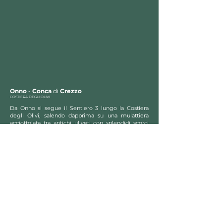
Onno
-
Conca
di
Crezzo
COSTIERA DEGLI OLIVI
Da Onno si segue il Sentiero 3 lungo la Costiera
degli Olivi, salendo dapprima su una mulattiera
acciottolata tra antichi uliveti con splendidi scorci
sul ramo lecchese del Lago di Como. Più in alto il
tracciato entra in un fresco bosco di castagni, con
pendenza costante ma mai estrema, sempre ben
segnalato. Dopo circa due ore di cammino si
raggiunge la Conca di Crezzo con il suo laghetto,
un pianoro verde e panoramico ideale per una sosta
prima del rientro.
Livello di Difficoltà
: Medio
Dislivello
: 600 mt.
Tempistica
: 2 ore
Percorribile preferibilmente in primavera/estate