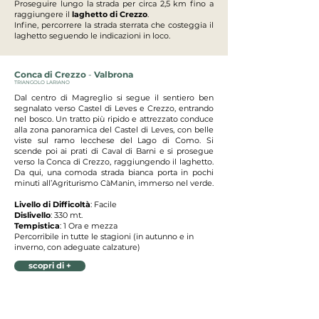
Proseguire lungo la strada per circa 2,5 km fino a
raggiungere il
laghetto di Crezzo
.
Infine, percorrere la strada sterrata che costeggia il
laghetto seguendo le indicazioni in loco.
Conca di Crezzo
-
Valbrona
TRIANGOLO LARIANO
Dal centro di Magreglio si segue il sentiero ben
segnalato verso Castel di Leves e Crezzo, entrando
nel bosco. Un tratto più ripido e attrezzato conduce
alla zona panoramica del Castel di Leves, con belle
viste sul ramo lecchese del Lago di Como. Si
scende poi ai prati di Caval di Barni e si prosegue
verso la Conca di Crezzo, raggiungendo il laghetto.
Da qui, una comoda strada bianca porta in pochi
minuti all’Agriturismo CàManin, immerso nel verde.
Livello di Difficoltà
: Facile
Dislivello
: 330 mt.
Tempistica
: 1 Ora e mezza
Percorribile in tutte
le stagioni (in autunno e in
inverno, con adeguate calzature)
scopri di +