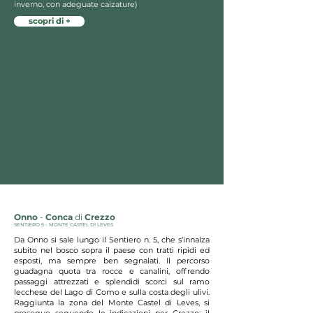
inverno, con adeguate calzature)
scopri di +
Onno
-
Conca
di
Crezzo
SENTIERO 5 - MONTE CASTEL DI LEVES
Da Onno si sale lungo il Sentiero n. 5, che s’innalza
subito nel bosco sopra il paese con tratti ripidi ed
esposti, ma sempre ben segnalati. Il percorso
guadagna quota tra rocce e canalini, offrendo
passaggi attrezzati e splendidi scorci sul ramo
lecchese del Lago di Como e sulla costa degli ulivi.
Raggiunta la zona del Monte Castel di Leves, si