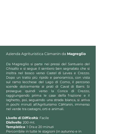
Azienda Agrituristica Càmanin da
Magreglio
Da Magreglio si parte nei pressi del Santuario del
Ghisallo e si segue il sentiero ben segnalato che si
inoltra nel bosco verso Castel di Leves e Crezzo.
Dopo un tratto più ripido e panoramico, con vista
sul ramo lecchese del Lago di Como, il percorso
scende dolcemente ai prati di Caval di Barni. Si
prosegue quindi verso la Conca di Crezzo,
raggiungendo prima le case della frazione e il
laghetto, poi, seguendo una strada bianca, si arriva
in pochi minuti all’Agriturismo CàManin, immerso
nel verde tra castagni, orti e animali.
Livello di Difficoltà
: Facile
Dislivello
: 200 mt.
Tempistica
: 1 Ora e 20 minuti
Percorribile in
tutte le stagioni (in autunno e in