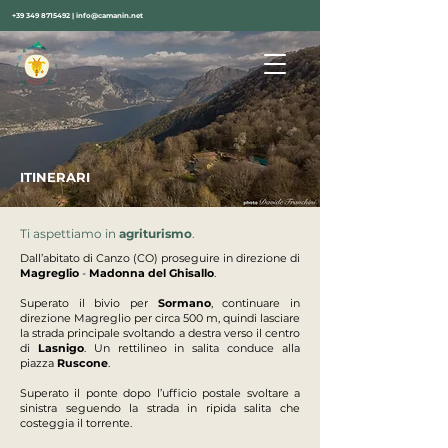
+39 349 8715492
|
info@camanin.net
ITINERARI
Ti aspettiamo in
agriturismo
.
Dall’abitato di Canzo (CO) proseguire in direzione di
Magreglio
-
Madonna del Ghisallo
.
Superato il bivio per
Sormano
, continuare in
direzione Magreglio per circa 500 m, quindi lasciare
la strada principale svoltando a destra verso il centro
di
Lasnigo
. Un rettilineo in salita conduce alla
piazza
Ruscone
.
Superato il ponte dopo l’ufficio postale svoltare a
sinistra seguendo la strada in ripida salita che
costeggia il torrente.