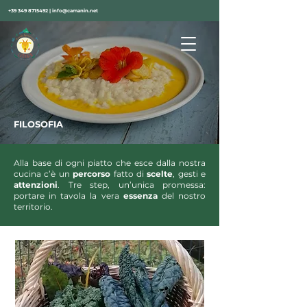
+39 349 8715492
|
info@camanin.net
FILOSOFIA
Alla base di ogni piatto che esce dalla nostra
cucina c’è un
percorso
fatto di
scelte
, gesti e
attenzioni
. Tre step, un’unica promessa:
portare in tavola la vera
essenza
del nostro
territorio.