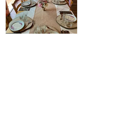
Il
piatto
: incontro tra territorio e passione
Il terzo step è quello che arriva sulla tavola: il
piatto
finito
.
Qui si incontrano: la
qualità
degli ingredienti, la
lavorazione
artigianale
e la
passione
che
mettiamo in ogni dettaglio.
Ne nascono piatti
unici
, riconoscibili al primo assaggio: sapori
puliti
,
intensi
,
sinceri
, che raccontano la nostra
terra
e il
nostro modo di viverla.
Ogni portata non è solo cibo, ma il
risultato
concreto
di un percorso fatto di:
scelta accurata
delle materie prime
lavorazione attenta
e
fatta a mano
rispetto
per chi siederà a tavola da noi
Perché per noi cucinare non significa solo
nutrire, ma
offrire un’esperienza vera
, che